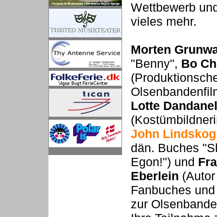
Wettbewerb und
vieles mehr.
Morten Grunwa
"Benny",
Bo Ch
(Produktionsche
Olsenbandenfil
Lotte Dandanel
(Kostümbildneri
John Lindskog
dän. Buches "S
Egon!") und
Fr
Eberlein
(Autor 
Fanbuches und
zur Olsenbande