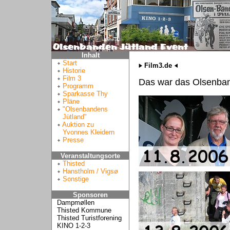
Inhalt
Start
Film3.de
Historie
Film 3
Das war das Olsenban
Programm
Sparkasse Thy
Pläne
"Olsenbandens
Jütland"
Auktion zu
Yvonnes Kleidern
Presse
Veranstaltungsorte
Thisted
Hanstholm / Vigsø
Sonstige
Sponsoren
Dampmøllen
Thisted Kommune
Thisted Turistforening
KINO 1-2-3